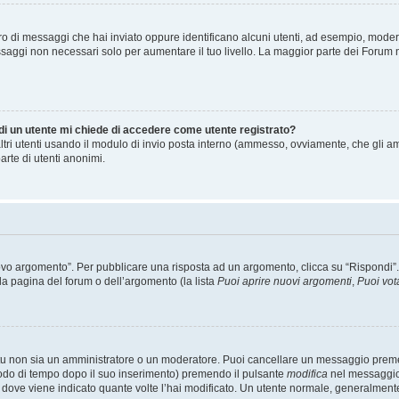
mero di messaggi che hai inviato oppure identificano alcuni utenti, ad esempio, mode
ssaggi non necessari solo per aumentare il tuo livello. La maggior parte dei Forum
 di un utente mi chiede di accedere come utente registrato?
altri utenti usando il modulo di invio posta interno (ammesso, ovviamente, che gli a
arte di utenti anonimi.
 argomento”. Per pubblicare una risposta ad un argomento, clicca su “Rispondi”. Po
la pagina del forum o dell’argomento (la lista
Puoi aprire nuovi argomenti
,
Puoi vot
 tu non sia un amministratore o un moderatore. Puoi cancellare un messaggio prem
iodo di tempo dopo il suo inserimento) premendo il pulsante
modifica
nel messaggio 
nto dove viene indicato quante volte l’hai modificato. Un utente normale, general