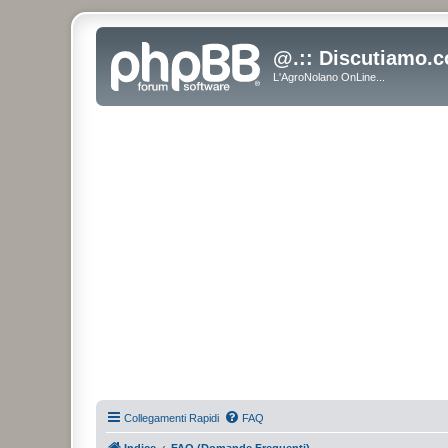
@.:: Discutiamo.c
L'AgroNolano OnLine...
Collegamenti Rapidi
FAQ
Indice
FAQ (Domande Frequenti)