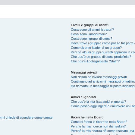
Livelli e gruppi di utenti
Cosa sono gli amministratori?
Cosa sono i moderatori?
Cosa sono i gruppi di utenti?
Dove trovo i gruppi e come posso far parte d
Come divento leader di un gruppo?
Perché alcuni gruppi di utenti appaiono in colo
Che cos’è un gruppo di utenti predefinito?
Che cos’è il collegamento “Staff”?
Messaggi privati
Non riesco ad inviare messaggi privati!
Continuano ad arrivarmi messaggi privati ind
Ho ricevuto un messaggio di posta indeside
Amici e ignorati
Che cos’è la mia lista amici e ignorati?
Come posso aggiungere o rimuovere un utente
Ricerche nella Board
nte mi chiede di accedere come utente
Come si fanno le ricerche nella Board?
Perché la mia ricerca non dà risultati?
Perché la mia ricerca dà come risultato una