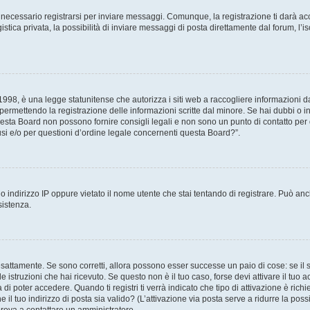
necessario registrarsi per inviare messaggi. Comunque, la registrazione ti darà acce
tica privata, la possibilità di inviare messaggi di posta direttamente dal forum, l’is
98, è una legge statunitense che autorizza i siti web a raccogliere informazioni da 
, permettendo la registrazione delle informazioni scritte dal minore. Se hai dubbi o i
esta Board non possono fornire consigli legali e non sono un punto di contatto per q
i e/o per questioni d’ordine legale concernenti questa Board?”.
 indirizzo IP oppure vietato il nome utente che stai tentando di registrare. Può anch
sistenza.
sattamente. Se sono corretti, allora possono esser successe un paio di cose: se il 
le istruzioni che hai ricevuto. Se questo non è il tuo caso, forse devi attivare il tu
di poter accedere. Quando ti registri ti verrà indicato che tipo di attivazione è richi
e il tuo indirizzo di posta sia valido? (L’attivazione via posta serve a ridurre la po
 prova a contattare un amministratore.