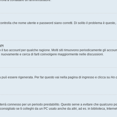
ontrolla che nome utente e password siano corretti. Di solito il problema è questo, a
i?!
o il tuo account per qualche ragione. Molti siti rimuovono periodicamente gli accoun
ti nuovamente e cerca di farti coinvolgere maggiormente nelle discussioni.
uò essere rigenerata. Per far questo vai nella pagina di ingresso e clicca su
Ho d
a ti terrà connesso per un periodo prestabilito. Questo serve a evitare che qualcuno
sigliato se ti colleghi da un PC usato anche da altri, ad es. in biblioteca, Internet