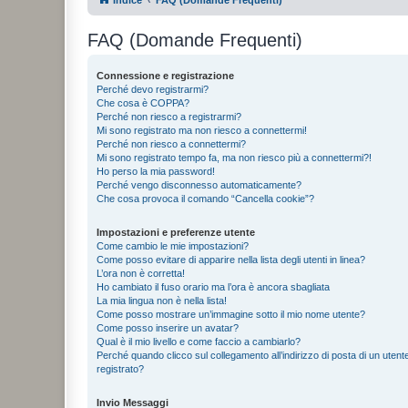
FAQ (Domande Frequenti)
Connessione e registrazione
Perché devo registrarmi?
Che cosa è COPPA?
Perché non riesco a registrarmi?
Mi sono registrato ma non riesco a connettermi!
Perché non riesco a connettermi?
Mi sono registrato tempo fa, ma non riesco più a connettermi?!
Ho perso la mia password!
Perché vengo disconnesso automaticamente?
Che cosa provoca il comando “Cancella cookie”?
Impostazioni e preferenze utente
Come cambio le mie impostazioni?
Come posso evitare di apparire nella lista degli utenti in linea?
L’ora non è corretta!
Ho cambiato il fuso orario ma l’ora è ancora sbagliata
La mia lingua non è nella lista!
Come posso mostrare un’immagine sotto il mio nome utente?
Come posso inserire un avatar?
Qual è il mio livello e come faccio a cambiarlo?
Perché quando clicco sul collegamento all’indirizzo di posta di un ute
registrato?
Invio Messaggi