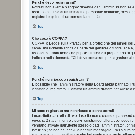
Perché devo registrarmi?
Potresti non averne bisogno: dipende dagli amministratori se è 
ospiti come l’uso di un’immagine personale definibile, messaggis
registrarti e quindi ti raccomandiamo di farlo.
Top
Che cosa è COPPA?
COPPA, o Legge sulla Privacy per la protezione dei minori del 19
serve una richiesta scritta da parte del genitore o tutore legale
assistenza. Nota bene che phpBB Limited e il proprietario di qu
indicato nella domanda “Chi devo contattare per segnalare abus
Top
Perché non riesco a registrarmi?
È possibile che l’amministratore della Board abbia bannato il tuo
visitatori di registrarsi. Contatta un amministratore per avere as
Top
Mi sono registrato ma non riesco a connettermi!
Innanzitutto controlla di aver inserito nome utente e password e
meno di 13 anni
mentre ti stavi registrando, allora devi seguire 
vengano attivate dall’utente stesso o dagli amministratori, prima 
istruzioni; se non hai ricevuto nessun messaggio... sei sicuro ch
sicuro che l’indirizzo di posta che hai usato sia corretto, allora