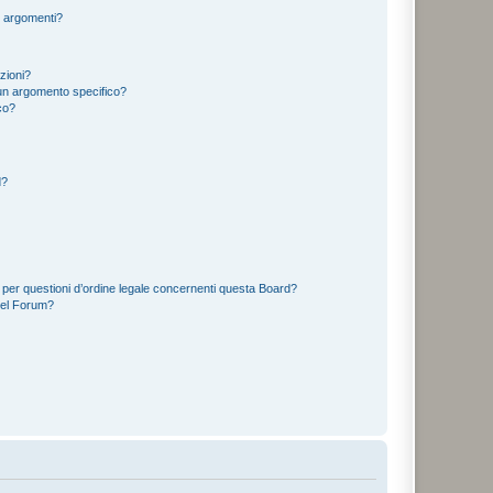
i argomenti?
izioni?
un argomento specifico?
co?
d?
 per questioni d’ordine legale concernenti questa Board?
del Forum?