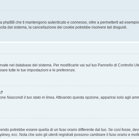
 da phpBB che ti mantengono autenticato e connesso, oltre a permetterti ad esempio d
cita dal sistema, la cancellazione dei cookie potrebbe risolvere tali disguidi.
servate nel database del sistema. Per modificarle vai sul tuo Pannello di Controllo
re tutte le tue impostazioni e le preferenze.
a?
zione
Nascondi il tuo stato in linea
. Attivando questa opzione, apparirai solo agli ammi
ndo potrebbe essere quella di un fuso orario differente dal tuo. Se così fosse, devi 
ydney, ecc. Nota che solo gli utenti registrati possono cambiare il fuso orario e mol