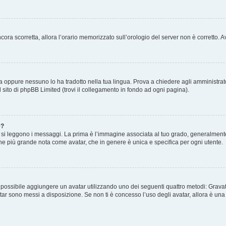
 ancora scorretta, allora l’orario memorizzato sull’orologio del server non è corretto
a oppure nessuno lo ha tradotto nella tua lingua. Prova a chiedere agli amministrator
l sito di phpBB Limited (trovi il collegamento in fondo ad ogni pagina).
e?
 leggono i messaggi. La prima è l’immagine associata al tuo grado, generalmente ha
agine più grande nota come avatar, che in genere è unica e specifica per ogni utente.
” è possibile aggiungere un avatar utilizzando uno dei seguenti quattro metodi: Gra
atar sono messi a disposizione. Se non ti è concesso l’uso degli avatar, allora è un