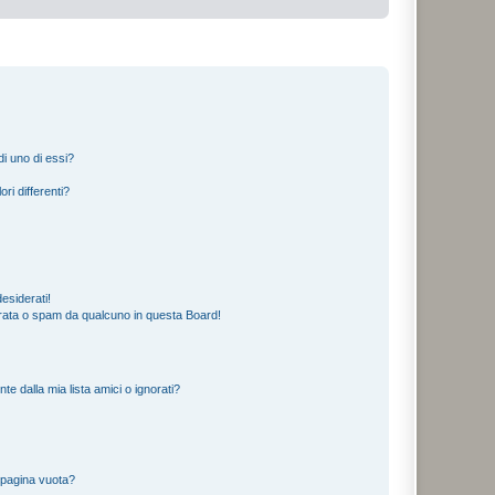
i uno di essi?
ri differenti?
esiderati!
rata o spam da qualcuno in questa Board!
 dalla mia lista amici o ignorati?
 pagina vuota?