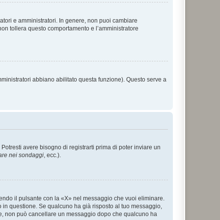
ratori e amministratori. In genere, non puoi cambiare
 non tollera questo comportamento e l’amministratore
mministratori abbiano abilitato questa funzione). Questo serve a
tresti avere bisogno di registrarti prima di poter inviare un
are nei sondaggi
, ecc.).
endo il pulsante con la «X» nel messaggio che vuoi eliminare.
in questione. Se qualcuno ha già risposto al tuo messaggio,
mente, non può cancellare un messaggio dopo che qualcuno ha