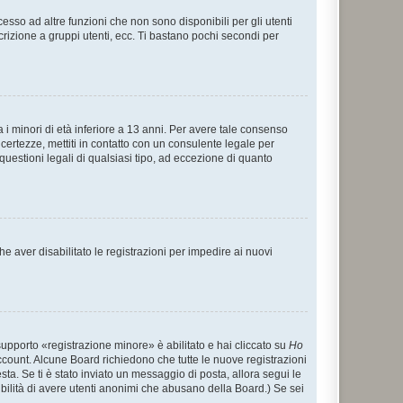
sso ad altre funzioni che non sono disponibili per gli utenti
crizione a gruppi utenti, ecc. Ti bastano pochi secondi per
i minori di età inferiore a 13 anni. Per avere tale consenso
ncertezze, mettiti in contatto con un consulente legale per
uestioni legali di qualsiasi tipo, ad eccezione di quanto
e aver disabilitato le registrazioni per impedire ai nuovi
supporto «registrazione minore» è abilitato e hai cliccato su
Ho
o account. Alcune Board richiedono che tutte le nuove registrazioni
esta. Se ti è stato inviato un messaggio di posta, allora segui le
ssibilità di avere utenti anonimi che abusano della Board.) Se sei