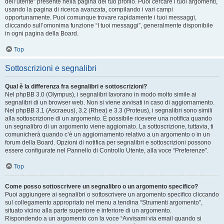
dell’utente” presente nella pagina del tuo profilo. Puoi cercare i tuoi argomenti,
usando la pagina di ricerca avanzata, compilando i vari campi
opportunamente. Puoi comunque trovare rapidamente i tuoi messaggi,
cliccando sull’omonima funzione “I tuoi messaggi”, generalmente disponibile
in ogni pagina della Board.
Top
Sottoscrizioni e segnalibri
Qual è la differenza fra segnalibri e sottoscrizioni?
Nel phpBB 3.0 (Olympus), i segnalibri lavorano in modo molto simile ai
segnalibri di un browser web. Non si viene avvisati in caso di aggiornamento.
Nel phpBB 3.1 (Ascraeus), 3.2 (Rhea) e 3.3 (Proteus), i segnalibri sono simili
alla sottoscrizione di un argomento. È possibile ricevere una notifica quando
un segnalibro di un argomento viene aggiornato. La sottoscrizione, tuttavia, ti
comunicherà quando c’è un aggiornamento relativo a un argomento o in un
forum della Board. Opzioni di notifica per segnalibri e sottoscrizioni possono
essere configurate nel Pannello di Controllo Utente, alla voce “Preferenze”.
Top
Come posso sottoscrivere un segnalibro o un argomento specifico?
Puoi aggiungere ai segnalibri o sottoscrivere un argomento specifico cliccando
sul collegamento appropriato nel menu a tendina “Strumenti argomento”,
situato vicino alla parte superiore e inferiore di un argomento.
Rispondendo a un argomento con la voce “Avvisami via email quando si