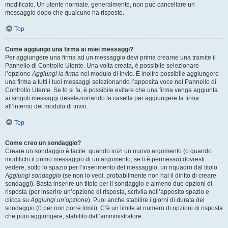
modificato. Un utente normale, generalmente, non può cancellare un
messaggio dopo che qualcuno ha risposto.
Top
Come aggiungo una firma ai miei messaggi?
Per aggiungere una firma ad un messaggio devi prima crearne una tramite il
Pannello di Controllo Utente. Una volta creata, è possibile selezionare
l’opzione
Aggiungi la firma
nel modulo di invio. È inoltre possibile aggiungere
una firma a tutti i tuoi messaggi selezionando l’apposita voce nel Pannello di
Controllo Utente. Se lo si fa, è possibile evitare che una firma venga aggiunta
ai singoli messaggi deselezionando la casella per aggiungere la firma
all’interno del modulo di invio.
Top
Come creo un sondaggio?
Creare un sondaggio è facile: quando inizi un nuovo argomento (o quando
modifichi il primo messaggio di un argomento, se ti è permesso) dovresti
vedere, sotto lo spazio per l’inserimento del messaggio, un riquadro dal titolo
Aggiungi sondaggio
(se non lo vedi, probabilmente non hai il diritto di creare
sondaggi). Basta inserire un titolo per il sondaggio e almeno due opzioni di
risposta (per inserire un’opzione di risposta, scrivila nell’apposito spazio e
clicca su
Aggiungi un’opzione
). Puoi anche stabilire i giorni di durata del
sondaggio (0 per non porre limiti). C’è un limite al numero di opzioni di risposta
che puoi aggiungere, stabilito dall’amministratore.