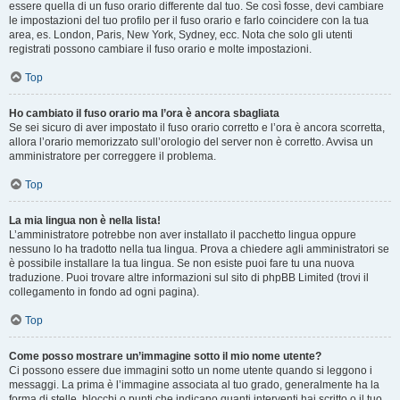
essere quella di un fuso orario differente dal tuo. Se così fosse, devi cambiare
le impostazioni del tuo profilo per il fuso orario e farlo coincidere con la tua
area, es. London, Paris, New York, Sydney, ecc. Nota che solo gli utenti
registrati possono cambiare il fuso orario e molte impostazioni.
Top
Ho cambiato il fuso orario ma l’ora è ancora sbagliata
Se sei sicuro di aver impostato il fuso orario corretto e l’ora è ancora scorretta,
allora l’orario memorizzato sull’orologio del server non è corretto. Avvisa un
amministratore per correggere il problema.
Top
La mia lingua non è nella lista!
L’amministratore potrebbe non aver installato il pacchetto lingua oppure
nessuno lo ha tradotto nella tua lingua. Prova a chiedere agli amministratori se
è possibile installare la tua lingua. Se non esiste puoi fare tu una nuova
traduzione. Puoi trovare altre informazioni sul sito di phpBB Limited (trovi il
collegamento in fondo ad ogni pagina).
Top
Come posso mostrare un’immagine sotto il mio nome utente?
Ci possono essere due immagini sotto un nome utente quando si leggono i
messaggi. La prima è l’immagine associata al tuo grado, generalmente ha la
forma di stelle, blocchi o punti che indicano quanti interventi hai scritto o il tuo