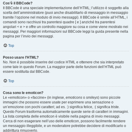
Cos’è il BBCode?
Il BBCode è una speciale implementazione dell’HTML; l’utilizzo è soggetto alla
scelta dell’amministratore (puoi anche disabilitarlo di messaggio in messaggio
tramite l’opzione nel modulo di invio messaggi). Il BBCode è simile all’HTML, i
comandi sono racchiusi tra parentesi quadre [ e ] anziché tra parentesi
angolari < e > e offre un controllo maggiore su cosa e come viene mostrato nei
messaggi. Per maggiori informazioni sul BBCode leggi la guida presente nella
pagina per l’invio dei messaggi.
Top
Posso usare l’HTML?
No. Non è possibile inserire del codice HTML e ottenere che sia interpretato
come tale in questo Forum. La maggior parte delle funzioni dell’HTML può
essere sostituita dal BBCode.
Top
Cosa sono le emoticon?
Le «emoticon» o «faccine» (in inglese,
emoticons
o
smileys
) sono piccole
immagini che possono essere usate per esprimere una sensazione o
un’emozione con pochi caratteri; ad es. :) significa felice, :( significa triste.
Questo Forum trasforma automaticamente queste serie di caratteri in immagini.
La lista completa delle emoticon è visibile nella pagina di invio messaggi.
Cerca di non esagerare nell’uso delle emoticon, possono facilmente rendere
un messaggio illeggibile, e un moderatore potrebbe decidere di modificarlo o
addirittura rimuoverlo.