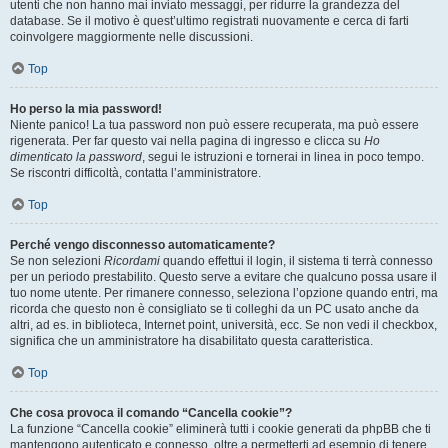
utenti che non hanno mai inviato messaggi, per ridurre la grandezza del
database. Se il motivo è quest’ultimo registrati nuovamente e cerca di farti
coinvolgere maggiormente nelle discussioni.
Top
Ho perso la mia password!
Niente panico! La tua password non può essere recuperata, ma può essere
rigenerata. Per far questo vai nella pagina di ingresso e clicca su
Ho
dimenticato la password
, segui le istruzioni e tornerai in linea in poco tempo.
Se riscontri difficoltà, contatta l’amministratore.
Top
Perché vengo disconnesso automaticamente?
Se non selezioni
Ricordami
quando effettui il login, il sistema ti terrà connesso
per un periodo prestabilito. Questo serve a evitare che qualcuno possa usare il
tuo nome utente. Per rimanere connesso, seleziona l’opzione quando entri, ma
ricorda che questo non è consigliato se ti colleghi da un PC usato anche da
altri, ad es. in biblioteca, Internet point, università, ecc. Se non vedi il checkbox,
significa che un amministratore ha disabilitato questa caratteristica.
Top
Che cosa provoca il comando “Cancella cookie”?
La funzione “Cancella cookie” eliminerà tutti i cookie generati da phpBB che ti
mantengono autenticato e connesso, oltre a permetterti ad esempio di tenere