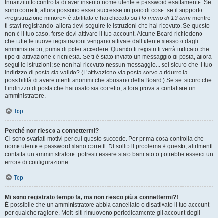
Innanzitutto controlla di aver inserito nome utente e password esattamente. Se
sono corretti, allora possono esser successe un paio di cose: se il supporto
«registrazione minore» è abilitato e hai cliccato su
Ho meno di 13 anni
mentre
ti stavi registrando, allora devi seguire le istruzioni che hai ricevuto. Se questo
non è il tuo caso, forse devi attivare il tuo account. Alcune Board richiedono
che tutte le nuove registrazioni vengano attivate dall’utente stesso o dagli
amministratori, prima di poter accedere. Quando ti registri ti verrà indicato che
tipo di attivazione è richiesta. Se ti è stato inviato un messaggio di posta, allora
segui le istruzioni; se non hai ricevuto nessun messaggio... sei sicuro che il tuo
indirizzo di posta sia valido? (L’attivazione via posta serve a ridurre la
possibilità di avere utenti anonimi che abusano della Board.) Se sei sicuro che
l’indirizzo di posta che hai usato sia corretto, allora prova a contattare un
amministratore.
Top
Perché non riesco a connettermi?
Ci sono svariati motivi per cui questo succede. Per prima cosa controlla che
nome utente e password siano corretti. Di solito il problema è questo, altrimenti
contatta un amministratore: potresti essere stato bannato o potrebbe esserci un
errore di configurazione.
Top
Mi sono registrato tempo fa, ma non riesco più a connettermi?!
È possibile che un amministratore abbia cancellato o disattivato il tuo account
per qualche ragione. Molti siti rimuovono periodicamente gli account degli