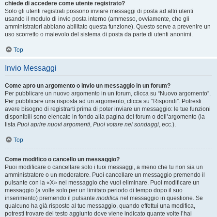
chiede di accedere come utente registrato?
Solo gli utenti registrati possono inviare messaggi di posta ad altri utenti
usando il modulo di invio posta interno (ammesso, ovviamente, che gli
amministratori abbiano abilitato questa funzione). Questo serve a prevenire un
uso scorretto o malevolo del sistema di posta da parte di utenti anonimi.
Top
Invio Messaggi
Come apro un argomento o invio un messaggio in un forum?
Per pubblicare un nuovo argomento in un forum, clicca su “Nuovo argomento”.
Per pubblicare una risposta ad un argomento, clicca su “Rispondi”. Potresti
avere bisogno di registrarti prima di poter inviare un messaggio: le tue funzioni
disponibili sono elencate in fondo alla pagina del forum o dell’argomento (la
lista
Puoi aprire nuovi argomenti
,
Puoi votare nei sondaggi
, ecc.).
Top
Come modifico o cancello un messaggio?
Puoi modificare o cancellare solo i tuoi messaggi, a meno che tu non sia un
amministratore o un moderatore. Puoi cancellare un messaggio premendo il
pulsante con la «X» nel messaggio che vuoi eliminare. Puoi modificare un
messaggio (a volte solo per un limitato periodo di tempo dopo il suo
inserimento) premendo il pulsante
modifica
nel messaggio in questione. Se
qualcuno ha già risposto al tuo messaggio, quando effettui una modifica,
potresti trovare del testo aggiunto dove viene indicato quante volte l’hai