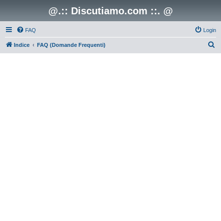
@.:: Discutiamo.com ::. @
FAQ
Login
C
Indice
FAQ (Domande Frequenti)
e
r
c
a