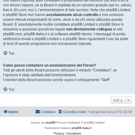
non ottieni risposta, puoi contattare il proprietario del dominio (fai una ricerca
con
whois
) oppure, se la Board è ospitata da un servizio gratuito (ad es. yahoo,
free.fr, f2s.com, ecc.), l’amministratore di tale servizio. Nota che phpBB Limited
e phpBB Store non hanno
assolutamente alcun controllo
e non possono
essere ritenuti responsabili di come, dove e da chi viene utilizzata questa
Board. È assolutamente inutile contattare phpBB Limited o phpBB Store in
relazione a qualsiasi questione legale
non direttamente collegata
al sito
phpBB.com, phpBB-Italia.it o al software phpBB stesso. I messaggi di posta
elettronica inviati a phpBB Limited o a phpBB Store riguardanti l’uso da parte
di terzi di questo programma non riceveranno risposta.
Top
Come posso contattare un amministratore del Forum?
Tutti gli utenti della Board possono utilizzare il modulo "Contattaci", se
l’opzione è stata abilitata dall’amministratore.
I membri della Board possono anche usare il collegamento "Staff".
Top
Vai a
Indice
Contattaci
Cancella cookie
Tutti gli orari sono
UTC+02:00
Creato da
phpBB
® Forum Software © phpBB Limited
Traduzione Italiana
phpBB-Italia.it
Privacy
|
Condizioni