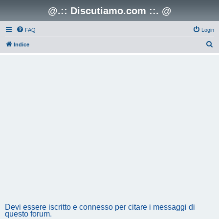
@.:: Discutiamo.com ::. @
FAQ
Login
C
Indice
e
r
c
a
Devi essere iscritto e connesso per citare i messaggi di
questo forum.