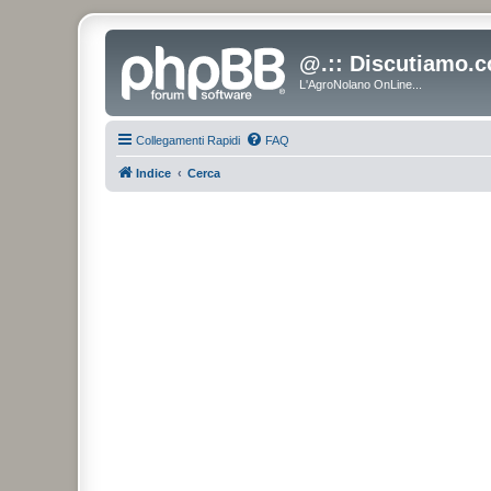
@.:: Discutiamo.c
L'AgroNolano OnLine...
Collegamenti Rapidi
FAQ
Indice
Cerca