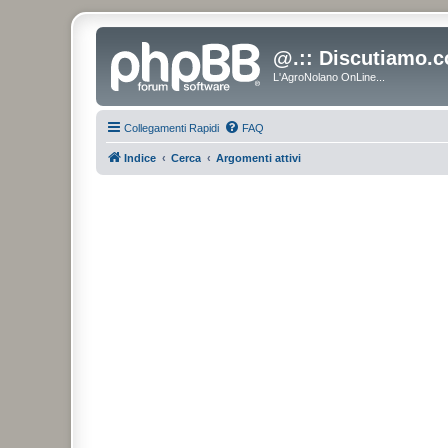
@.:: Discutiamo.c
L'AgroNolano OnLine...
Collegamenti Rapidi
FAQ
Indice
Cerca
Argomenti attivi