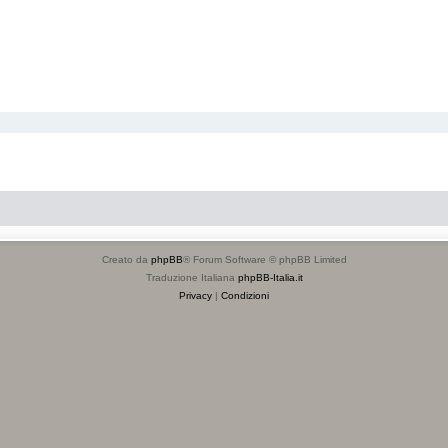
Creato da
phpBB
® Forum Software © phpBB Limited
Traduzione Italiana
phpBB-Italia.it
Privacy
|
Condizioni