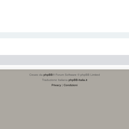
Creato da
phpBB
® Forum Software © phpBB Limited
Traduzione Italiana
phpBB-Italia.it
Privacy
|
Condizioni