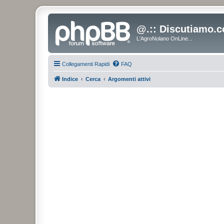
@.:: Discutiamo.c
L'AgroNolano OnLine...
Collegamenti Rapidi
FAQ
Indice
Cerca
Argomenti attivi