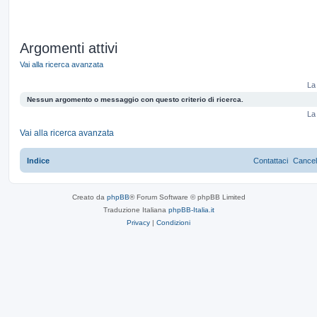
Argomenti attivi
Vai alla ricerca avanzata
La 
Nessun argomento o messaggio con questo criterio di ricerca.
La 
Vai alla ricerca avanzata
Indice
Contattaci
Cancel
Creato da
phpBB
® Forum Software © phpBB Limited
Traduzione Italiana
phpBB-Italia.it
Privacy
|
Condizioni