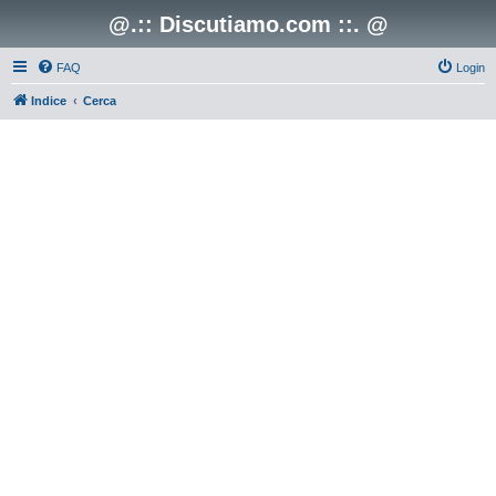
@.:: Discutiamo.com ::. @
FAQ
Login
Indice
Cerca