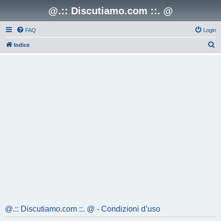
@.:: Discutiamo.com ::. @
FAQ
Login
C
Indice
e
r
c
a
@.:: Discutiamo.com ::. @ - Condizioni d’uso