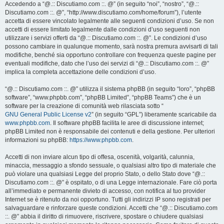
Accedendo a “@.:: Discutiamo.com ::. @” (in seguito “noi”, “nostro”, “@.::
Discutiamo.com ::. @”, “http://www.discutiamo.com/home/forum”), l’utente
accetta di essere vincolato legalmente alle seguenti condizioni d’uso. Se non
accetti di essere limitato legalmente dalle condizioni d’uso seguenti non
utilizzare i servizi offerti da “@.:: Discutiamo.com ::. @”. Le condizioni d’uso
possono cambiare in qualunque momento, sarà nostra premura avvisarti di tali
modifiche, benché sia opportuno controllare con frequenza queste pagine per
eventuali modifiche, dato che l’uso dei servizi di “@.:: Discutiamo.com ::. @”
implica la completa accettazione delle condizioni d’uso.
“@.:: Discutiamo.com ::. @” utilizza il sistema phpBB (in seguito “loro”, “phpBB
software”, “www.phpbb.com”, “phpBB Limited”, “phpBB Teams”) che è un
software per la creazione di comunità web rilasciata sotto “
GNU General Public License v2
” (in seguito “GPL”) liberamente scaricabile da
www.phpbb.com
. Il software phpBB facilita le aree di discussione internet;
phpBB Limited non è responsabile dei contenuti e della gestione. Per ulteriori
informazioni su phpBB:
https://www.phpbb.com
.
Accetti di non inviare alcun tipo di offesa, oscenità, volgarità, calunnia,
minaccia, messaggio a sfondo sessuale, o qualsiasi altro tipo di materiale che
può violare una qualsiasi Legge del proprio Stato, o dello Stato dove “@.::
Discutiamo.com ::. @” è ospitato, o di una Legge internazionale. Fare ciò porta
all’immediato e permanente divieto di accesso, con notifica al tuo provider
Internet se è ritenuto da noi opportuno. Tutti gli indirizzi IP sono registrati per
salvaguardare e rinforzare queste condizioni. Accetti che “@.:: Discutiamo.com
::. @” abbia il diritto di rimuovere, riscrivere, spostare o chiudere qualsiasi