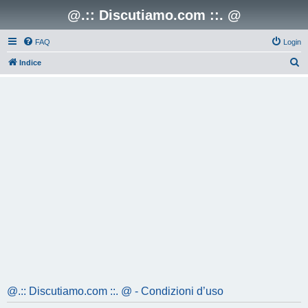
@.:: Discutiamo.com ::. @
FAQ
Login
C
Indice
e
r
c
a
@.:: Discutiamo.com ::. @ - Condizioni d’uso