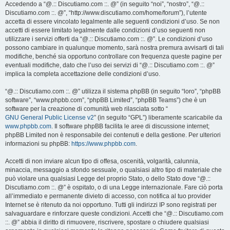
Accedendo a “@.:: Discutiamo.com ::. @” (in seguito “noi”, “nostro”, “@.::
Discutiamo.com ::. @”, “http://www.discutiamo.com/home/forum”), l’utente
accetta di essere vincolato legalmente alle seguenti condizioni d’uso. Se non
accetti di essere limitato legalmente dalle condizioni d’uso seguenti non
utilizzare i servizi offerti da “@.:: Discutiamo.com ::. @”. Le condizioni d’uso
possono cambiare in qualunque momento, sarà nostra premura avvisarti di tali
modifiche, benché sia opportuno controllare con frequenza queste pagine per
eventuali modifiche, dato che l’uso dei servizi di “@.:: Discutiamo.com ::. @”
implica la completa accettazione delle condizioni d’uso.
“@.:: Discutiamo.com ::. @” utilizza il sistema phpBB (in seguito “loro”, “phpBB
software”, “www.phpbb.com”, “phpBB Limited”, “phpBB Teams”) che è un
software per la creazione di comunità web rilasciata sotto “
GNU General Public License v2
” (in seguito “GPL”) liberamente scaricabile da
www.phpbb.com
. Il software phpBB facilita le aree di discussione internet;
phpBB Limited non è responsabile dei contenuti e della gestione. Per ulteriori
informazioni su phpBB:
https://www.phpbb.com
.
Accetti di non inviare alcun tipo di offesa, oscenità, volgarità, calunnia,
minaccia, messaggio a sfondo sessuale, o qualsiasi altro tipo di materiale che
può violare una qualsiasi Legge del proprio Stato, o dello Stato dove “@.::
Discutiamo.com ::. @” è ospitato, o di una Legge internazionale. Fare ciò porta
all’immediato e permanente divieto di accesso, con notifica al tuo provider
Internet se è ritenuto da noi opportuno. Tutti gli indirizzi IP sono registrati per
salvaguardare e rinforzare queste condizioni. Accetti che “@.:: Discutiamo.com
::. @” abbia il diritto di rimuovere, riscrivere, spostare o chiudere qualsiasi