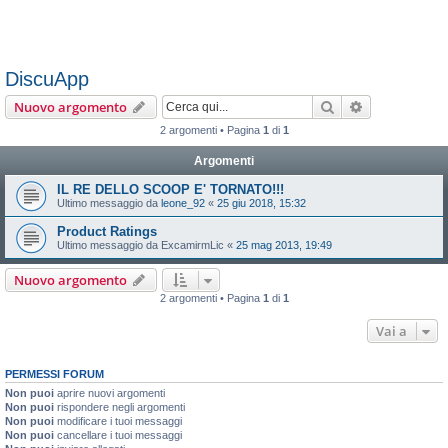
DiscuApp
Cerca
Ricerca avan
Nuovo argomento
2 argomenti • Pagina
1
di
1
Argomenti
IL RE DELLO SCOOP E' TORNATO!!!
Ultimo messaggio da
leone_92
«
25 giu 2018, 15:32
Product Ratings
Ultimo messaggio da
ExcamirmLic
«
25 mag 2013, 19:49
Nuovo argomento
2 argomenti • Pagina
1
di
1
Vai a
PERMESSI FORUM
Non puoi
aprire nuovi argomenti
Non puoi
rispondere negli argomenti
Non puoi
modificare i tuoi messaggi
Non puoi
cancellare i tuoi messaggi