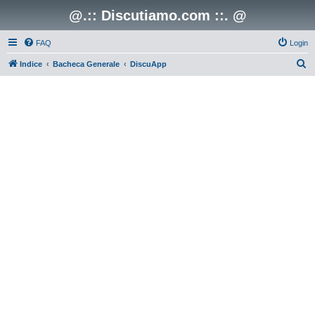
@.:: Discutiamo.com ::. @
FAQ
Login
C
Indice
Bacheca Generale
DiscuApp
e
r
c
a