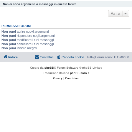
Non ci sono argomenti o messaggi in questo forum.
Vai a
PERMESSI FORUM
Non puoi
aprire nuovi argomenti
Non puoi
rispondere negli argomenti
Non puoi
modificare i tuoi messaggi
Non puoi
cancellare i tuoi messaggi
Non puoi
inviare allegati
Indice
Contattaci
Cancella cookie
Tutti gli orari sono
UTC+02:00
Creato da
phpBB
® Forum Software © phpBB Limited
Traduzione Italiana
phpBB-Italia.it
Privacy
|
Condizioni