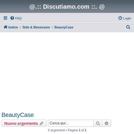
@.:: Discutiamo.com ::. @
FAQ
Login
C
Indice
Stile & Benessere
BeautyCase
e
r
c
a
BeautyCase
Cerca
Ricerca avan
Nuovo argomento
0 argomenti • Pagina
1
di
1