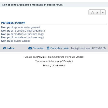
Non ci sono argomenti o messaggi in questo forum.
Vai a
PERMESSI FORUM
Non puoi
aprire nuovi argomenti
Non puoi
rispondere negli argomenti
Non puoi
modificare i tuoi messaggi
Non puoi
cancellare i tuoi messaggi
Non puoi
inviare allegati
Indice
Contattaci
Cancella cookie
Tutti gli orari sono
UTC+02:00
Creato da
phpBB
® Forum Software © phpBB Limited
Traduzione Italiana
phpBB-Italia.it
Privacy
|
Condizioni