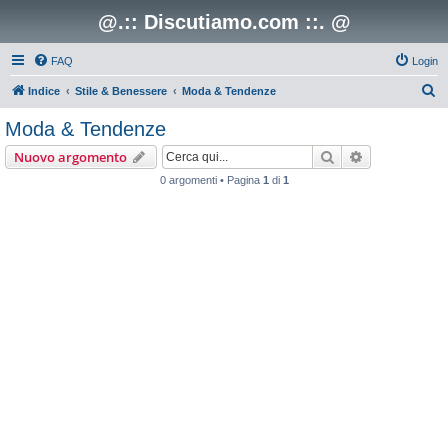
@.:: Discutiamo.com ::. @
FAQ
Login
C
Indice
Stile & Benessere
Moda & Tendenze
e
Moda & Tendenze
r
Cerca
Ricerca avan
Nuovo argomento
c
0 argomenti • Pagina
1
di
1
a