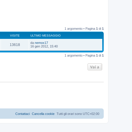
1 argomento • Pagina
1
di
1
VISITE
ULTIMO MESSAGGIO
da
nemox17
13618
16 gen 2012, 15:40
1 argomento • Pagina
1
di
1
Vai a
Contattaci
Cancella cookie
Tutti gli orari sono
UTC+02:00