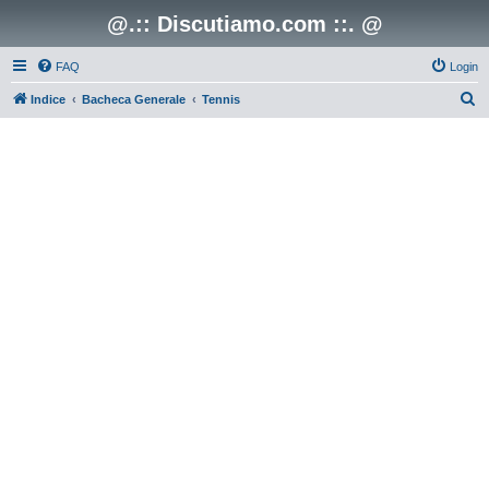
@.:: Discutiamo.com ::. @
FAQ
Login
C
Indice
Bacheca Generale
Tennis
e
r
c
a