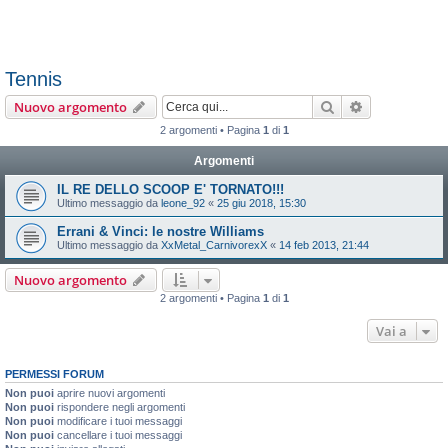
Tennis
Cerca
Ricerca avan
Nuovo argomento
2 argomenti • Pagina
1
di
1
Argomenti
IL RE DELLO SCOOP E' TORNATO!!!
Ultimo messaggio da
leone_92
«
25 giu 2018, 15:30
Errani & Vinci: le nostre Williams
Ultimo messaggio da
XxMetal_CarnivorexX
«
14 feb 2013, 21:44
Nuovo argomento
2 argomenti • Pagina
1
di
1
Vai a
PERMESSI FORUM
Non puoi
aprire nuovi argomenti
Non puoi
rispondere negli argomenti
Non puoi
modificare i tuoi messaggi
Non puoi
cancellare i tuoi messaggi