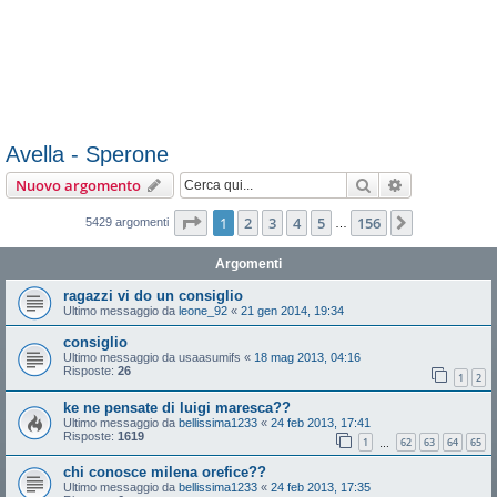
Avella - Sperone
Cerca
Ricerca avan
Nuovo argomento
Pagina
1
di
156
1
2
3
4
5
156
Prossimo
5429 argomenti
…
Argomenti
ragazzi vi do un consiglio
Ultimo messaggio da
leone_92
«
21 gen 2014, 19:34
consiglio
Ultimo messaggio da
usaasumifs
«
18 mag 2013, 04:16
Risposte:
26
1
2
ke ne pensate di luigi maresca??
Ultimo messaggio da
bellissima1233
«
24 feb 2013, 17:41
Risposte:
1619
1
62
63
64
65
…
chi conosce milena orefice??
Ultimo messaggio da
bellissima1233
«
24 feb 2013, 17:35