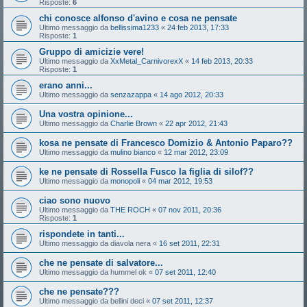
Risposte:
6
chi conosce alfonso d'avino e cosa ne pensate
Ultimo messaggio da
bellissima1233
«
24 feb 2013, 17:33
Risposte:
1
Gruppo di amicizie vere!
Ultimo messaggio da
XxMetal_CarnivorexX
«
14 feb 2013, 20:33
Risposte:
1
erano anni...
Ultimo messaggio da
senzazappa
«
14 ago 2012, 20:33
Una vostra opinione...
Ultimo messaggio da
Charlie Brown
«
22 apr 2012, 21:43
kosa ne pensate di Francesco Domizio & Antonio Paparo??
Ultimo messaggio da
mulino bianco
«
12 mar 2012, 23:09
ke ne pensate di Rossella Fusco la figlia di silof??
Ultimo messaggio da
monopoli
«
04 mar 2012, 19:53
ciao sono nuovo
Ultimo messaggio da
THE ROCH
«
07 nov 2011, 20:36
Risposte:
1
rispondete in tanti...
Ultimo messaggio da
diavola nera
«
16 set 2011, 22:31
che ne pensate di salvatore...
Ultimo messaggio da
hummel ok
«
07 set 2011, 12:40
che ne pensate???
Ultimo messaggio da
bellini deci
«
07 set 2011, 12:37