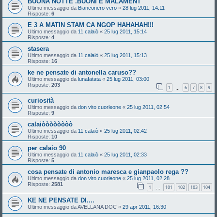
BUONA NOTTE .BUONI E MALAMENT
Ultimo messaggio da
Bianconero vero
«
28 lug 2011, 14:11
Risposte:
6
E 3 A MATIN STAM CA NGOP HAHAHAH!!!
Ultimo messaggio da
11 calaiò
«
25 lug 2011, 15:14
Risposte:
4
stasera
Ultimo messaggio da
11 calaiò
«
25 lug 2011, 15:13
Risposte:
16
ke ne pensate di antonella caruso??
Ultimo messaggio da
lunafatata
«
25 lug 2011, 03:00
Risposte:
203
1
6
7
8
9
…
curiosità
Ultimo messaggio da
don vito cuorleone
«
25 lug 2011, 02:54
Risposte:
9
calaiòòòòòòòò
Ultimo messaggio da
11 calaiò
«
25 lug 2011, 02:42
Risposte:
10
per calaio 90
Ultimo messaggio da
11 calaiò
«
25 lug 2011, 02:33
Risposte:
5
cosa pensate di antonio maresca e gianpaolo rega ??
Ultimo messaggio da
don vito cuorleone
«
25 lug 2011, 02:28
Risposte:
2581
1
101
102
103
104
…
KE NE PENSATE DI....
Ultimo messaggio da
AVELLANA DOC
«
29 apr 2011, 16:30