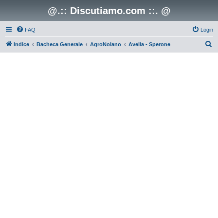
@.:: Discutiamo.com ::. @
FAQ
Login
C
Indice
Bacheca Generale
AgroNolano
Avella - Sperone
e
r
c
a