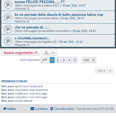
torneo FELICE PECCHIA......??
Ultimo messaggio da
avellana DOC
«
24 apr 2011, 19:37
Risposte:
2
ks ne pensate della skuola di ballo passione latina risp
Ultimo messaggio da
bomba latina
«
24 apr 2011, 19:33
Risposte:
5
che ne pensate di......
Ultimo messaggio da
barattolina samontana
«
24 apr 2011, 19:22
x nicoletta montuori...
Ultimo messaggio da
fragolina 91
«
24 apr 2011, 14:16
Risposte:
1
Nuovo argomento
Pagina
1
di
156
1
2
3
4
5
156
Prossimo
5429 argomenti
…
Vai a
PERMESSI FORUM
Non puoi
aprire nuovi argomenti
Non puoi
rispondere negli argomenti
Non puoi
modificare i tuoi messaggi
Non puoi
cancellare i tuoi messaggi
Non puoi
inviare allegati
Indice
Contattaci
Cancella cookie
Tutti gli orari sono
UTC+02:00