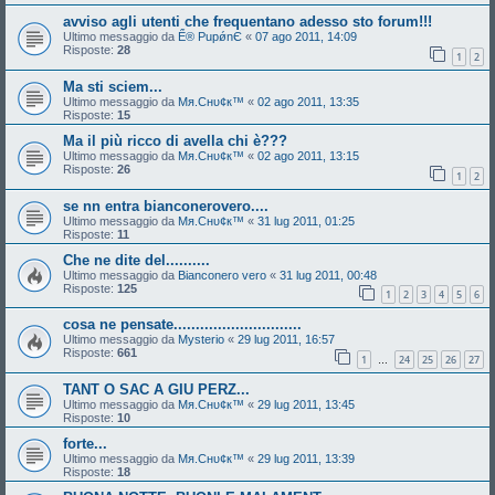
avviso agli utenti che frequentano adesso sto forum!!!
Ultimo messaggio da
Ể® PupǿnЄ
«
07 ago 2011, 14:09
Risposte:
28
1
2
Ma sti sciem...
Ultimo messaggio da
Mя.Cнυ¢к™
«
02 ago 2011, 13:35
Risposte:
15
Ma il più ricco di avella chi è???
Ultimo messaggio da
Mя.Cнυ¢к™
«
02 ago 2011, 13:15
Risposte:
26
1
2
se nn entra bianconerovero....
Ultimo messaggio da
Mя.Cнυ¢к™
«
31 lug 2011, 01:25
Risposte:
11
Che ne dite del..........
Ultimo messaggio da
Bianconero vero
«
31 lug 2011, 00:48
Risposte:
125
1
2
3
4
5
6
cosa ne pensate.............................
Ultimo messaggio da
Mysterio
«
29 lug 2011, 16:57
Risposte:
661
1
24
25
26
27
…
TANT O SAC A GIU PERZ...
Ultimo messaggio da
Mя.Cнυ¢к™
«
29 lug 2011, 13:45
Risposte:
10
forte...
Ultimo messaggio da
Mя.Cнυ¢к™
«
29 lug 2011, 13:39
Risposte:
18