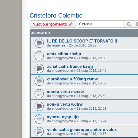
Cristoforo Colombo
Cer
Nuovo argomento
ARGOMENTI
IL RE DELLO SCOOP E' TORNATO!!!
da
leone_92
»
25 giu 2018, 15:27
amixicilina zhvbp
da
encogyboymn
»
24 mag 2013, 20:50
achat cialis france bzwjj
da
encogyboymn
»
23 mag 2013, 16:49
ciprofloxacin 500mg retnw
da
encogyboymn
»
22 mag 2013, 19:32
копии vertu mzsrw
da
encogyboymn
»
21 mag 2013, 23:39
копии vertu wdtrw
da
encogyboymn
»
19 mag 2013, 22:51
купить пуэр jljtk
da
encogyboymn
»
19 mag 2013, 16:24
vente cialis generique andorre vufux
da
encogyboymn
»
19 mag 2013, 10:17