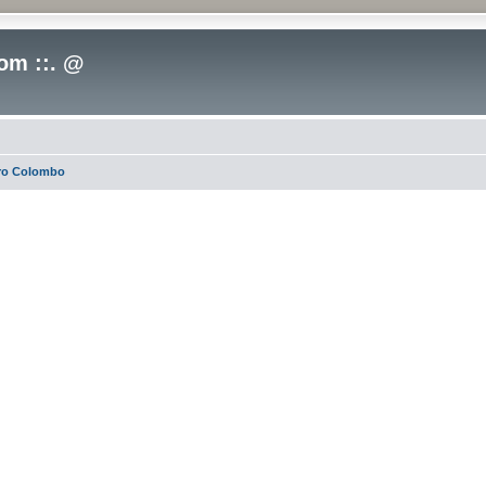
om ::. @
oro Colombo