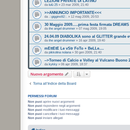
LEZIONI PRIVATE DI LATINO
da
lulù 25
»
23 mar 2009, 21:40
>>ANNUNCIO IMPORTANTE<<<
da
.::giggino92::.
»
12 mag 2009, 20:53
30 Maggio 2009.....prima festa firmata DREA
da
the angel drummer
»
07 mag 2009, 19:05
24.04.09 DIABOLIKA sono al GLITTER grande e
da
the angel drummer
»
16 apr 2009, 19:40
mEttEtE Le vStr FoTo + BeLLe....
da
pikkolina nolana
»
30 gen 2009, 21:40
-->Torneo di Calcio e Volley al Vulcano Buono
da
kykky
»
06 apr 2009, 18:37
Nuovo argomento
Torna all’Indice della Board
PERMESSI FORUM
Non puoi
aprire nuovi argomenti
Non puoi
rispondere negli argomenti
Non puoi
modificare i tuoi messaggi
Non puoi
cancellare i tuoi messaggi
Non puoi
inviare allegati
Indice