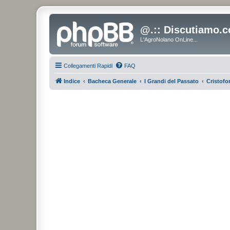
@.:: Discutiamo.c
L'AgroNolano OnLine...
Collegamenti Rapidi
FAQ
Indice
Bacheca Generale
I Grandi del Passato
Cristof