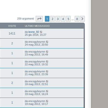
Pagina
1
di
8
1
2
3
4
5
8
Prossimo
259 argomenti
…
VISITE
ULTIMO MESSAGGIO
da
leone_92
1411
25 giu 2018, 15:27
da
encogyboymn
2
24 mag 2013, 20:50
da
encogyboymn
1
23 mag 2013, 16:49
da
encogyboymn
1
22 mag 2013, 19:32
da
encogyboymn
1
21 mag 2013, 23:39
da
encogyboymn
2
19 mag 2013, 22:51
da
encogyboymn
1
19 mag 2013, 16:24
da
encogyboymn
1
19 mag 2013, 10:17