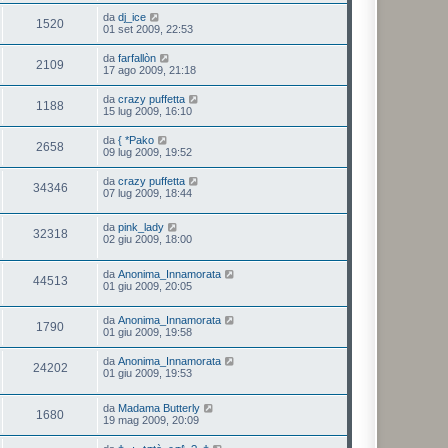
da
dj_ice
1520
01 set 2009, 22:53
da
farfallòn
2109
17 ago 2009, 21:18
da
crazy puffetta
1188
15 lug 2009, 16:10
da
{ *Pako
2658
09 lug 2009, 19:52
da
crazy puffetta
34346
07 lug 2009, 18:44
da
pink_lady
32318
02 giu 2009, 18:00
da
Anonima_Innamorata
44513
01 giu 2009, 20:05
da
Anonima_Innamorata
1790
01 giu 2009, 19:58
da
Anonima_Innamorata
24202
01 giu 2009, 19:53
da
Madama Butterly
1680
19 mag 2009, 20:09