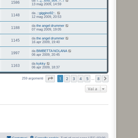
da
†..¿..tσtò_ɢσℓ..?..†
1586
13 mag 2009, 14:59
da
.::giggino92::.
1148
12 mag 2009, 20:53
da
the angel drummer
1188
07 mag 2009, 19:05
da
the angel drummer
1145
16 apr 2009, 19:40
da
BIMBETTA NOLANA
1997
06 apr 2009, 20:45
da
kykky
1163
06 apr 2009, 18:37
Pagina
1
di
8
1
2
3
4
5
8
Prossimo
259 argomenti
…
Vai a
Contattaci
Cancella cookie
Tutti gli orari sono
UTC+02:00