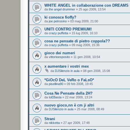
WHITE ANGEL in collaborazione con DREAMS 
da
the angel drummer
»
25 ago 2009, 13:54
ki conosce fioffy?
da
joe petrosino
»
03 mag 2009, 21:00
UNITI CONTRO PREMIUM!
da
crazy puffetta
»
15 lug 2009, 16:10
cosa ne pensate di pietro coppola??
da
crazy puffetta
»
09 mag 2009, 15:36
gioco dei numeri
da
vittorioesposito
»
11 gen 2008, 10:54
x aumentare i vostri mex
da
DJSilenzio in aula
»
08 gen 2008, 15:08
*GiOcO DeL VeRo o FaLsO*
da
pisellina90
»
09 feb 2008, 19:45
Cosa Ne Pensate della 2H?
da
IoEBasta
»
22 mar 2009, 13:24
nuovo gioco,nn è cm ji altri
da
DJSilenzio in aula
»
25 mar 2008, 08:49
Strani
da
nikketta
»
27 apr 2009, 17:48