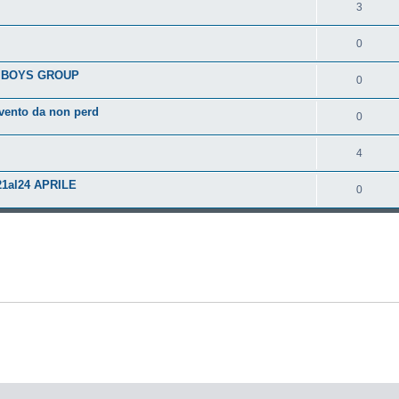
3
0
MS BOYS GROUP
0
vento da non perd
0
4
 21al24 APRILE
0