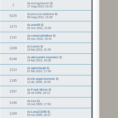
da
encogyboymn
1
17 mag 2013, 01:53
da
porca la madonna
5225
09 mag 2013, 15:38
da
aras89
1273
02 nov 2011, 11:00
da
camorraAndlove
1141
05 nov 2010, 19:42
da
Lenzio
1209
15 feb 2010, 21:26
da
alessandra esposito1
6148
14 feb 2010, 16:08
da
agenziasgb
1213
07 feb 2010, 17:38
da
the angel drummer
1195
12 dic 2009, 15:06
da
Frank Morris
1207
26 ott 2009, 18:12
da
Lico
1146
16 set 2009, 17:50
da
Luna211090
1169
04 set 2009, 20:27