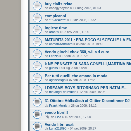
buy cialis rckte
da
encogyboymn
»
17 mag 2013, 01:53
compleanni...
da
°*°CoNcY°*°
»
19 dic 2008, 19:32
inglese time..
da
aras89
»
02 nov 2011, 11:00
MATURITà 2011 : FRA POCO SI SCEGLIE LA FA
da
camorraAndlove
»
05 nov 2010, 19:42
Vendo giochi xbox 360, wii a 4 euro.
da
Lenzio
»
15 feb 2010, 21:26
k NE PENSATE DI SARA CONELLI,MARTINA B
da
guess
»
04 lug 2008, 00:01
Per tutti quelli che amano la moda
da
agenziasgb
»
07 feb 2010, 17:38
I DREAMS BOYS RITORNANO PER NATALE....
da
the angel drummer
»
12 dic 2009, 15:06
31 Ottobre Hคll๏ฬєєภ al Glitter Discodinner D
da
Frank Morris
»
26 ott 2009, 18:12
vendo libri!!!
da
Lico
»
16 set 2009, 17:50
Vendo libri usati
da
Luna211090
»
04 set 2009, 20:27