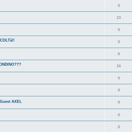
0
23
0
COLTà!!
0
0
IONDINO???
24
0
0
J Guest AXEL
0
0
0