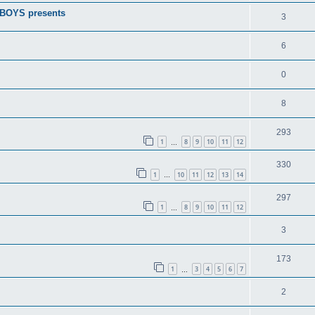
BOYS presents
3
6
0
8
293
1
8
9
10
11
12
…
330
1
10
11
12
13
14
…
297
1
8
9
10
11
12
…
3
173
1
3
4
5
6
7
…
2