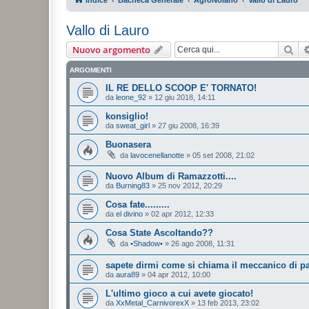
Vallo di Lauro
Cer
Nuovo argomento
ARGOMENTI
IL RE DELLO SCOOP E' TORNATO!
da
leone_92
»
12 giu 2018, 14:11
konsiglio!
da
sweat_girl
»
27 giu 2008, 16:39
Buonasera
da
lavocenellanotte
»
05 set 2008, 21:02
Nuovo Album di Ramazzotti....
da
Burning83
»
25 nov 2012, 20:29
Cosa fate.........
da
el divino
»
02 apr 2012, 12:33
Cosa State Ascoltando??
da
•Shadow•
»
26 ago 2008, 11:31
sapete dirmi come si chiama il meccanico di p
da
aura89
»
04 apr 2012, 10:00
L'ultimo gioco a cui avete giocato!
da
XxMetal_CarnivorexX
»
13 feb 2013, 23:02