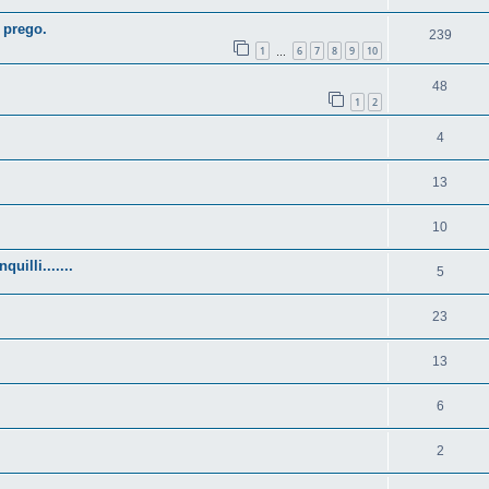
i prego.
239
1
6
7
8
9
10
…
48
1
2
4
13
10
illi.......
5
23
13
6
2