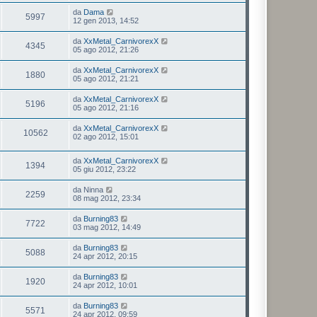
da
Dama
5997
12 gen 2013, 14:52
da
XxMetal_CarnivorexX
4345
05 ago 2012, 21:26
da
XxMetal_CarnivorexX
1880
05 ago 2012, 21:21
da
XxMetal_CarnivorexX
5196
05 ago 2012, 21:16
da
XxMetal_CarnivorexX
10562
02 ago 2012, 15:01
da
XxMetal_CarnivorexX
1394
05 giu 2012, 23:22
da
Ninna
2259
08 mag 2012, 23:34
da
Burning83
7722
03 mag 2012, 14:49
da
Burning83
5088
24 apr 2012, 20:15
da
Burning83
1920
24 apr 2012, 10:01
da
Burning83
5571
24 apr 2012, 09:59