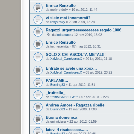
Enrico Renzullo
da
molly e dolly
»
10 ott 2012, 11:44
vi siete mai innamorati?
da
roxyxroxy
»
29 ott 2009, 13:24
Ragazzi urgenteeeeeeeeeeee regalo 100€
da
lodoatutte
»
12 nov 2010, 13:02
Enrico Renzullo
da
tuxmeseivita
»
07 mag 2012, 10:31
SOLO X CHI ASCOLTA METAL!!!
da
XxMetal_CarnivorexX
»
20 lug 2011, 21:10
Entrate se avete una xbox...
da
XxMetal_CarnivorexX
»
05 giu 2012, 23:22
PARLAME...
da
Burning83
»
11 apr 2012, 11:51
_fruittella_
da
°°°BIMBA BELLA°°°
»
07 apr 2010, 21:28
Andrea Amore - Ragazza ribelle
da
Burning83
»
13 mar 2009, 17:08
Buona domenica
da
quinniciara
»
22 apr 2012, 01:59
fatevi 4 risateeeeee......
da
Burning83
»
09 apr 2012, 19:46