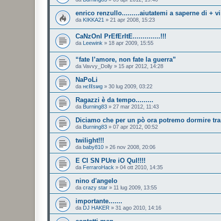
enrico renzullo.........aiutatemi a saperne di + v
da
KIKKA21
»
21 apr 2008, 15:23
CaNzOnI PrEfErItE..............!!!
da
Leewink
»
18 apr 2009, 15:55
“fate l’amore, non fate la guerra”
da
Vavvy_Dolly
»
15 apr 2012, 14:28
NaPoLi
da
нєℓℓѕιиg
»
30 lug 2009, 03:22
Ragazzi è da tempo.........
da
Burning83
»
27 mar 2012, 11:43
Diciamo che per un pò ora potremo dormire tranqu
da
Burning83
»
07 apr 2012, 00:52
twilight!!!
da
baby810
»
26 nov 2008, 20:06
E CI SN PUre iO QuI!!!!
da
FerraroHack
»
04 ott 2010, 14:35
nino d'angelo
da
crazy star
»
11 lug 2009, 13:55
importante.......
da
DJ HAKER
»
31 ago 2010, 14:16