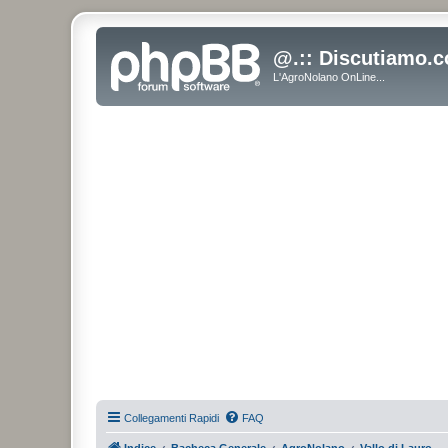
@.:: Discutiamo.c
L'AgroNolano OnLine...
Collegamenti Rapidi
FAQ
Indice
Bacheca Generale
AgroNolano
Vallo di Lauro