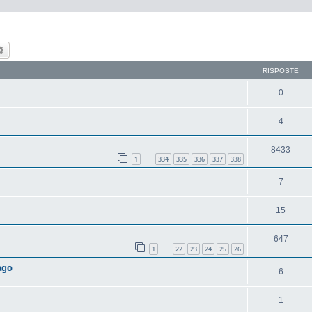
ca
Ricerca avanzata
RISPOSTE
0
4
8433
1
334
335
336
337
338
…
7
15
647
1
22
23
24
25
26
…
ago
6
1