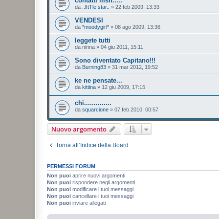
contatti msn.....
da
..lItTle star..
»
22 feb 2009, 13:33
VENDESI
da
*moodygirl*
»
08 ago 2009, 13:36
leggete tutti
da
ninna
»
04 giu 2011, 15:11
Sono diventato Capitano!!!
da
Burning83
»
31 mar 2012, 19:52
ke ne pensate...
da
kittina
»
12 giu 2009, 17:15
chi..............
da
squarcione
»
07 feb 2010, 00:57
Nuovo argomento
Torna all’Indice della Board
PERMESSI FORUM
Non puoi
aprire nuovi argomenti
Non puoi
rispondere negli argomenti
Non puoi
modificare i tuoi messaggi
Non puoi
cancellare i tuoi messaggi
Non puoi
inviare allegati