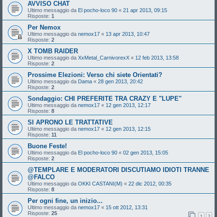
AVVISO CHAT
Ultimo messaggio da
El pocho-loco 90
«
21 apr 2013, 09:15
Risposte:
1
Per Nemox
Ultimo messaggio da
nemox17
«
13 apr 2013, 10:47
Risposte:
2
X TOMB RAIDER
Ultimo messaggio da
XxMetal_CarnivorexX
«
12 feb 2013, 13:58
Risposte:
2
Prossime Elezioni: Verso chi siete Orientati?
Ultimo messaggio da
Dama
«
28 gen 2013, 20:42
Risposte:
2
Sondaggio: CHI PREFERITE TRA CRAZY E "LUPE"
Ultimo messaggio da
nemox17
«
12 gen 2013, 12:17
Risposte:
8
SI APRONO LE TRATTATIVE
Ultimo messaggio da
nemox17
«
12 gen 2013, 12:15
Risposte:
11
Buone Feste!
Ultimo messaggio da
El pocho-loco 90
«
02 gen 2013, 15:05
Risposte:
2
@TEMPLARE E MODERATORI DISCUTIAMO IDIOTI TRANNE
@FALCO
Ultimo messaggio da
OKKI CASTANI(M)
«
22 dic 2012, 00:35
Risposte:
8
Per ogni fine, un inizio...
Ultimo messaggio da
nemox17
«
15 ott 2012, 13:31
Risposte:
25
1
2