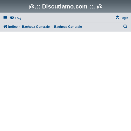
@.:: Discutiamo.com ::. @
FAQ
Login
C
Indice
Bacheca Generale
Bacheca Generale
e
r
c
a