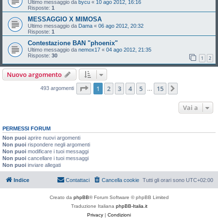
Ultimo messaggio da
bycu
«
10 ago 2012, 16:16
Risposte:
1
MESSAGGIO X MIMOSA
Ultimo messaggio da
Dama
«
06 ago 2012, 20:32
Risposte:
1
Contestazione BAN "phoenix"
Ultimo messaggio da
nemox17
«
04 ago 2012, 21:35
Risposte:
30
1
2
Nuovo argomento
Pagina
1
di
15
1
2
3
4
5
15
Prossimo
493 argomenti
…
Vai a
PERMESSI FORUM
Non puoi
aprire nuovi argomenti
Non puoi
rispondere negli argomenti
Non puoi
modificare i tuoi messaggi
Non puoi
cancellare i tuoi messaggi
Non puoi
inviare allegati
Indice
Contattaci
Cancella cookie
Tutti gli orari sono
UTC+02:00
Creato da
phpBB
® Forum Software © phpBB Limited
Traduzione Italiana
phpBB-Italia.it
Privacy
|
Condizioni