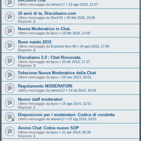
Decisioni chat
Ultimo messaggio da
nemox17
«
22 ago 2016, 12:37
10 anni di te, Discutiamo.com
Ultimo messaggio da
Devil 91
«
25 feb 2016, 23:45
Risposte:
2
Nuova Moderatrice in Chat.
Ultimo messaggio da
bycu
«
15 feb 2016, 12:05
Buon natale 2015
Ultimo messaggio da
El pocho-loco 90
«
04 gen 2016, 17:06
Risposte:
2
Discutiamo 2.0 : Chat Rinnovata.
Ultimo messaggio da
bycu
«
25 dic 2015, 17:27
Risposte:
3
Selezione Nuova Moderatrice della Chat
Ultimo messaggio da
bycu
«
29 nov 2014, 16:01
Regolamento MODERATORI
Ultimo messaggio da
nemox17
«
14 ott 2014, 16:29
Nuovo staff moderatori
Ultimo messaggio da
bycu
«
15 ago 2014, 12:51
Risposte:
1
Disposizioni per i moderatori- Codice di condotta
Ultimo messaggio da
nemox17
«
07 lug 2014, 14:51
Avviso Chat: Cobra nuovo SOP
Ultimo messaggio da
bycu
«
21 apr 2014, 00:39
Risposte:
1