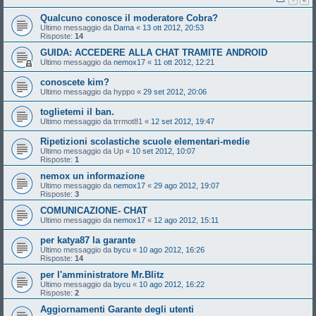
Qualcuno conosce il moderatore Cobra?
Ultimo messaggio da
Dama
«
13 ott 2012, 20:53
Risposte:
14
GUIDA: ACCEDERE ALLA CHAT TRAMITE ANDROID
Ultimo messaggio da
nemox17
«
11 ott 2012, 12:21
conoscete kim?
Ultimo messaggio da
hyppo
«
29 set 2012, 20:06
toglietemi il ban.
Ultimo messaggio da
trrmot81
«
12 set 2012, 19:47
Ripetizioni scolastiche scuole elementari-medie
Ultimo messaggio da
Up
«
10 set 2012, 10:07
Risposte:
1
nemox un informazione
Ultimo messaggio da
nemox17
«
29 ago 2012, 19:07
Risposte:
3
COMUNICAZIONE- CHAT
Ultimo messaggio da
nemox17
«
12 ago 2012, 15:11
per katya87 la garante
Ultimo messaggio da
bycu
«
10 ago 2012, 16:26
Risposte:
14
per l'amministratore Mr.Blitz
Ultimo messaggio da
bycu
«
10 ago 2012, 16:22
Risposte:
2
Aggiornamenti Garante degli utenti