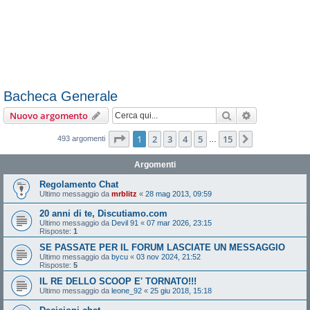
Bacheca Generale
Cerca
Ricerca avan
Nuovo argomento
Pagina
1
di
15
1
2
3
4
5
15
Prossimo
493 argomenti
…
Argomenti
Regolamento Chat
Ultimo messaggio da
mrblitz
«
28 mag 2013, 09:59
20 anni di te, Discutiamo.com
Ultimo messaggio da
Devil 91
«
07 mar 2026, 23:15
Risposte:
1
SE PASSATE PER IL FORUM LASCIATE UN MESSAGGIO
Ultimo messaggio da
bycu
«
03 nov 2024, 21:52
Risposte:
5
IL RE DELLO SCOOP E' TORNATO!!!
Ultimo messaggio da
leone_92
«
25 giu 2018, 15:18