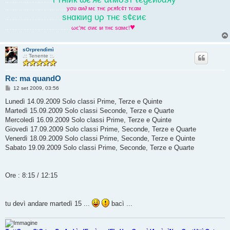
...............................
........................................
уσυ αи∂ мє тнє ρєяfє¢т тєαм
ѕнαкιиg υρ тнє ѕ¢єиє
.....................................
♥
...........................................
ωє'яє σиє ιи тнє ѕαмє!
sOrprendìmì
.:: Tenente ::.
Re: ma quandO
M
12 set 2009, 03:56
e
s
Lunedì 14.09.2009 Solo classi Prime, Terze e Quinte
s
Martedì 15.09.2009 Solo classi Seconde, Terze e Quarte
a
g
Mercoledì 16.09.2009 Solo classi Prime, Terze e Quinte
g
Giovedì 17.09.2009 Solo classi Prime, Seconde, Terze e Quarte
i
o
Venerdì 18.09.2009 Solo classi Prime, Seconde, Terze e Quinte
Sabato 19.09.2009 Solo classi Prime, Seconde, Terze e Quarte
Ore : 8:15 / 12:15
tu devì andare martedì 15 ...
bacì ...