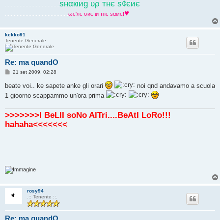
ѕнαкιиg υρ тнє ѕ¢єиє
.....................................
♥
...........................................
ωє'яє σиє ιи тнє ѕαмє!
kekko91
Tenente Generale
Re: ma quandO
M
21 set 2009, 02:28
e
s
beate voi.. ke sapete anke gli orari
noi qnd andavamo a scuola
s
1 gioorno scappammo un'ora prima
a
g
g
i
>>>>>>>I BeLlI soNo AlTri....BeAtI LoRo!!!
o
hahaha<<<<<<<
rosy94
.:: Tenente ::.
Re: ma quandO