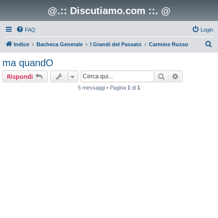
@.:: Discutiamo.com ::. @
FAQ
Login
C
Indice
Bacheca Generale
I Grandi del Passato
Carmine Russo
e
ma quandO
r
Cerca
Ricerca avan
Rispondi
c
5 messaggi • Pagina
1
di
1
a