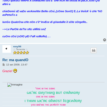
TuttO queStO temPo A chìedErmì cos'E' cHe nOn mì lAscìa ìN paCe..tUttì Qst
aNnì a
chìeDermì sE vaDo verAmeNte BeNe cOsì..[cOme SonO] E..La VerìtA' è cHe *hO
asPettaTo a
lunGo QualcOsa cHe nOn c'è* InvEce dì gUardaRe ìl sOle sOrgeRe..
--> Le ParOle deTte sNz uMìltà snZ
cuOre cOsì (sOlO pEr FaR ruMoRe). . .
rosy94
.:: Tenente ::.
Re: ma quandO
M
12 set 2009, 13:47
e
s
Grazie!
s
a
g
g
i
.......
o
..............................................
*σиє ιи тнє ѕαмє
ωє'яє αиутнιиg вυт σя∂ιиαяу
..................................
...............................................
σиє ιи тнє ѕαмє
ι тнιик ωє'яє αℓмσѕт ℓєgєи∂αяу
...............................
........................................
уσυ αи∂ мє тнє ρєяfє¢т тєαм