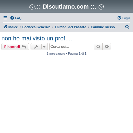
@.:: Discutiamo.com ::. @
FAQ
Login
C
Indice
Bacheca Generale
I Grandi del Passato
Carmine Russo
e
non ho mai visto un prof....
r
Cerca
Ricerca avan
Rispondi
c
1 messaggio • Pagina
1
di
1
a