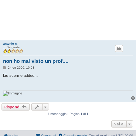
antonio n.
.:: Sergente ::.
non ho mai visto un prof....
M
24 ott 2009, 10:08
e
s
kiu scem e addeo...
s
a
g
g
i
o
Rispondi
1 messaggio • Pagina
1
di
1
Vai a
Indice
Contattaci
Cancella cookie
Tutti gli orari sono
UTC+02:00