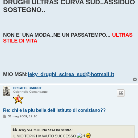
DRUGHI ULTRAS CURVA SUD..ASSIDUO
SOSTEGNO..
NON E' UNA MODA..NE UN PASSATEMPO...
ULTRAS
STILE DI VITA
MIO MSN:
jeky_drughi_scirea_sud@hotmail.it
BRIGITTE BARDOT
Colonnello Comandante
Re: chi e la piu bella dell istituto di comiziano??
M
31 mag 2009, 19:16
e
s
s
JeKy ViA mOLiNo StAr ha scritto:
a
g
IL MIO TOPIK HA AVUTO SUCCESSO