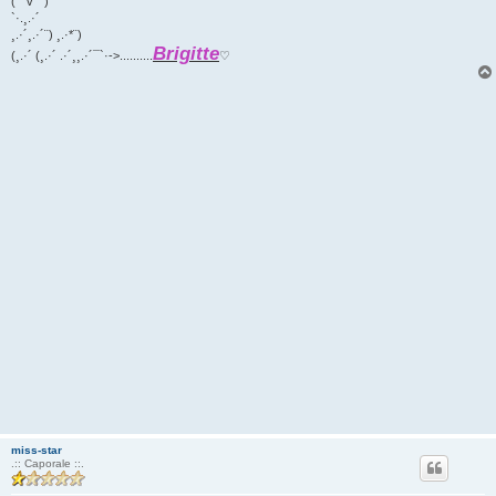
(¯`v´¯)
`·.¸.·´
¸.·´¸.·´¨) ¸.·*¨)
Brigitte
(¸.·´ (¸.·´ .·´¸¸.·´¯`·->..........
♡
miss-star
.:: Caporale ::.