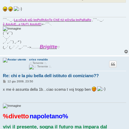
g
i
o
´¯`··._.·
La cOsA pIù ImPoRtAnTe ChE tU pOsSa ImPaRaRe
,´¯`··._.·
è AmArE...e fArTi AmArE!
<-·´¯`·.
(¯`v´¯)
`·.¸.·´
¸.·´¸.·´¨) ¸.·*¨)
Brigitte
(¸.·´ (¸.·´ .·´¸¸.·´¯`·->..........
♡
criss ronaldo
.:: Tenente ::.
Re: chi e la piu bella dell istituto di comiziano??
M
12 giu 2009, 23:50
e
s
x me è assunta della 1b...ciao scema t voj tropp ben
s
a
g
g
i
o
%divetto
napoletano%
vivi il presente, sogna il futuro ma impara dal