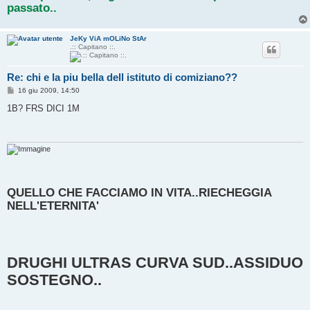
passato..
JeKy ViA mOLiNo StAr
.:: Capitano ::.
Re: chi e la piu bella dell istituto di comiziano??
M
16 giu 2009, 14:50
e
s
1B? FRS DICI 1M
s
a
g
g
i
o
QUELLO CHE FACCIAMO IN VITA..RIECHEGGIA
NELL'ETERNITA'
DRUGHI ULTRAS CURVA SUD..ASSIDUO
SOSTEGNO..