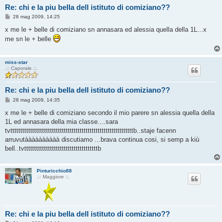
Re: chi e la piu bella dell istituto di comiziano??
M
28 mag 2009, 14:25
e
s
x me le + belle di comiziano sn annasara ed alessia quella della 1L...x
s
me sn le + belle
a
g
g
i
miss-star
o
.:: Caporale ::.
Re: chi e la piu bella dell istituto di comiziano??
M
28 mag 2009, 14:35
e
s
x me le + belle di comiziano secondo il mio parere sn alessia quella della
s
1L ed annasara della mia classe....sara
a
g
tvttttttttttttttttttttttttttttttttttttttttttttttttttttttttttttttb..staje facenn
g
arruvutàààààààààà discutiamo ...brava continua cosi, si semp a kiù
i
o
bell..tvtttttttttttttttttttttttttttttttttttttb
Pinturicchio88
.:: Maggiore ::.
Re: chi e la piu bella dell istituto di comiziano??