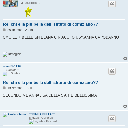
.:: Maggiore ::.
Re: chi e la piu bella dell istituto di comiziano??
M
25 lug 2009, 23:18
e
s
CMQ LE + BELLE SN ELANA CIRIACO, GIUSY,ANNA CAPODANNO
s
a
g
g
i
o
mastiffs1926
.:: Soldato ::.
Re: chi e la piu bella dell istituto di comiziano??
M
19 set 2009, 13:11
e
s
SECONDO ME ANNALISA DELLA 5 A T E BELLISSIMA
s
a
g
g
i
°°°BIMBA BELLA°°°
o
Brigadier Generale