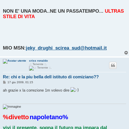
NON E' UNA MODA..NE UN PASSATEMPO...
ULTRAS
STILE DI VITA
MIO MSN:
jeky_drughi_scirea_sud@hotmail.it
criss ronaldo
.:: Tenente ::.
Re: chi e la piu bella dell istituto di comiziano??
M
17 giu 2009, 01:15
e
s
ah grazie x la correzione 1m volevo dire
s
a
g
g
i
o
%divetto
napoletano%
vivi il presente, sogna il futuro ma impara dal