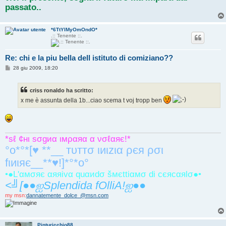
passato..
*6TtYlMyOmOndO*
.:: Tenente ::.
Re: chi e la piu bella dell istituto di comiziano??
M
28 giu 2009, 18:20
e
s
s
criss ronaldo ha scritto:
a
g
x me è assunta della 1b...ciao scema t voj tropp ben
g
i
o
*ѕℓ ¢нι ѕσgиα ιмραяα α νσℓαяє!*
°o*°*[♥ **__ тυттσ ιиιzια ρєя ρσι
fιиιяє__**♥!]*°*o°
•●L'αмσяє αяяivα quαиdσ šмєttiαмσ di cєяcαяlσ●•
<╝[●●ஐSplendida fOlliA!ஐ●●
my msn:
dannatemente_dolce_@msn.com
Pinturicchio88