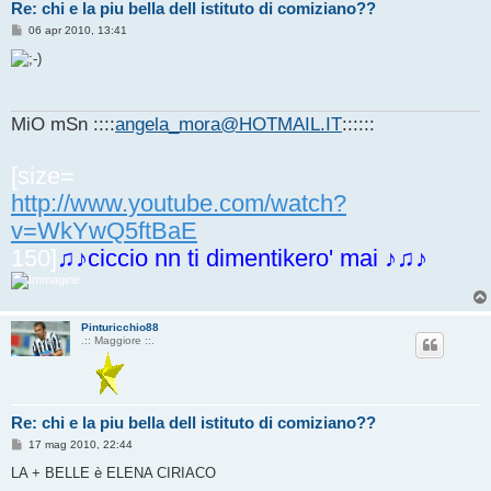
Re: chi e la piu bella dell istituto di comiziano??
M
06 apr 2010, 13:41
e
s
s
a
g
g
MiO mSn ::::
angela_mora@HOTMAIL.IT
::::::
i
o
[size=
http://www.youtube.com/watch?
v=WkYwQ5ftBaE
150]
♫♪ciccio nn ti dimentikero' mai ♪♫♪
Pinturicchio88
.:: Maggiore ::.
Re: chi e la piu bella dell istituto di comiziano??
M
17 mag 2010, 22:44
e
s
LA + BELLE è ELENA CIRIACO
s