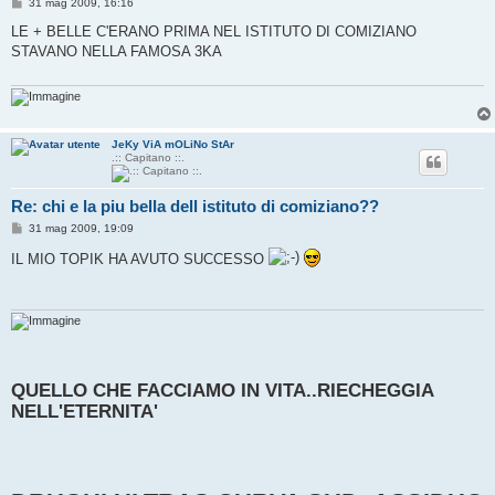
M
31 mag 2009, 16:16
e
s
LE + BELLE C'ERANO PRIMA NEL ISTITUTO DI COMIZIANO
s
STAVANO NELLA FAMOSA 3KA
a
g
g
i
o
JeKy ViA mOLiNo StAr
.:: Capitano ::.
Re: chi e la piu bella dell istituto di comiziano??
M
31 mag 2009, 19:09
e
s
IL MIO TOPIK HA AVUTO SUCCESSO
s
a
g
g
i
o
QUELLO CHE FACCIAMO IN VITA..RIECHEGGIA
NELL'ETERNITA'