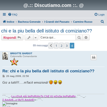
@.:: Discutiamo.com ::. @
FAQ
Login
C
Indice
Bacheca Generale
I Grandi del Passato
Carmine Russo
e
chi e la piu bella dell istituto di comiziano??
r
Cerca
Ricerca avan
Rispondi
c
a
1
2
3
4
Precedente
89 messaggi
BRIGITTE BARDOT
Colonnello Comandante
Re: chi e la piu bella dell istituto di comiziano??
M
26 mag 2009, 22:56
e
s
Grz a tutti!!!.....m'facit emozionà!
s
a
g
g
i
´¯`··._.·
La cOsA pIù ImPoRtAnTe ChE tU pOsSa ImPaRaRe
,´¯`··._.·
o
è AmArE...e fArTi AmArE!
<-·´¯`·.