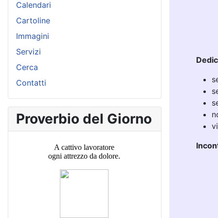
Calendari
Cartoline
Immagini
Servizi
Dedic
Cerca
s
Contatti
s
s
n
Proverbio del Giorno
v
Incon